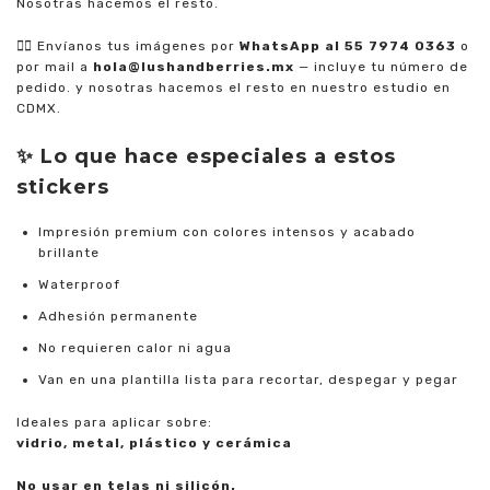
Nosotras hacemos el resto.
👉🏼
Envíanos tus imágenes por
WhatsApp al 55 7974 0363
o
por mail a
hola@lushandberries.mx
— incluye tu número de
pedido. y nosotras hacemos el resto en nuestro estudio en
CDMX.
✨ Lo que hace especiales a estos
stickers
Impresión premium con colores intensos y acabado
brillante
Waterproof
Adhesión permanente
No requieren calor ni agua
Van en una plantilla lista para recortar, despegar y pegar
Ideales para aplicar sobre:
vidrio, metal, plástico y cerámica
No usar en telas ni silicón.